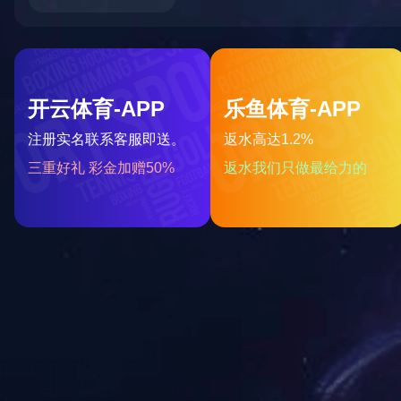
联系方式
在线留言
PREV

NEXT

您现在的位置：
开云体育·开云官方网站-开云体育(中国)
/
产品中心
/
智能安防领域
分类出来


智能安防领域

智能停车系统
通道