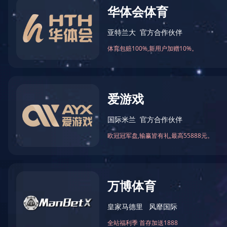
人才招聘
人才理念
招聘信息
联系我们
联系方式
在线留言

开云体育·开云官方网站-开云体育(中国)
关于我们

公司简介
开云体育
荣誉资质
产品中心

智能安防领域
信息发布系统
远程会议系统
LED显示屏
案例展示
新闻资讯

开云体育
开云体育·开云官方网站-开云体育(中国)
通知公
服务中心

服务理念
售后服务
解决方案
人才招聘

人才理念
招聘信息
联系我们
