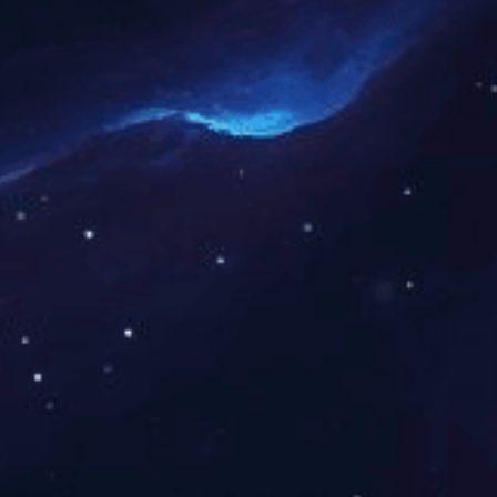
翼闸系列
动态人脸识别系统
双门转闸系列
平移闸系列
升降柱系列
巡更系列
巡更系列
门禁考勤一体机
门禁考勤一体机
门禁考勤一体机