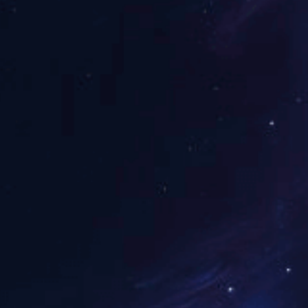
门禁系统
消费系统
巡更系统
智能充电桩
智能门锁
酒店锁
信息发布系统
远程会议系统
LED显示器
速通门系列