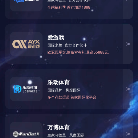
人才理念
招聘信息
联系我们

联系方式
在线留言
PREV

NEXT

您现在的位置：
开云体育·开云官方网站-开云体育(中国)
/
服务理念
全部分类


服务理念
分类：
服务中心
发布时间：
2020-04-07 00:00:00
访问量：
0