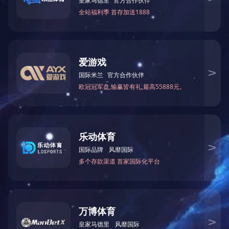
人才理念
招聘信息
联系我们

联系方式
在线留言
PREV

NEXT

您现在的位置：
开云体育·开云官方网站-开云体育(中国)
/
新闻资讯
/
通知公告
资讯分类


暂时没有内容信息显示
请先在网站后台添加数据记录。
CONTACT INFORMATION
联系方式