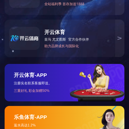
贵州省贵阳市观山湖区观山西路乾图中心广场A栋一单元17—4
15085988761
18984065526
643339550@qq.com
OFFICIAL ACCOUNTS
公众号
欢迎关注公众号
欢迎关注小程序
WEB SHARE
分享
Copyright©2020开云体育·开云官方网站-开云体育(中国) 版权