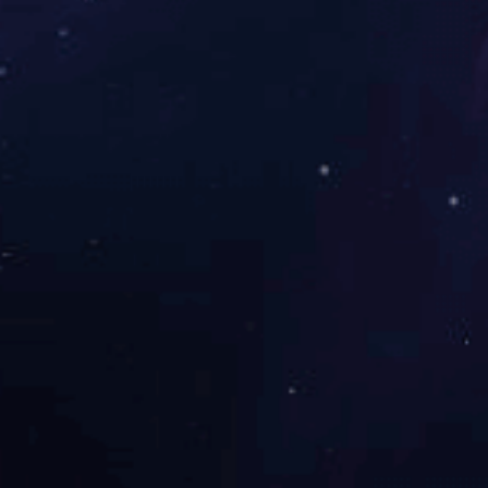
立即购买
加入购物车
暂时无货

1
产品描述
参数
扫二维码用手机看
未找到相应参数组，请于后台属性模板中添加
上一个
无
下一个
平移闸系列
CONTACT INFORMATION
联系方式
贵州省贵阳市观山湖区观山西路乾图中心广场A栋一单元17—4