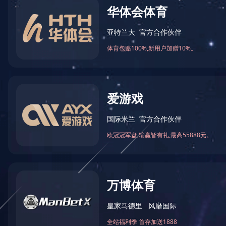
人才招聘
人才理念
招聘信息
联系我们
联系方式
在线留言

开云体育·开云官方网站-开云体育(中国)
关于我们

公司简介
开云体育
荣誉资质
产品中心

智能安防领域
信息发布系统
远程会议系统
LED显示屏
案例展示
新闻资讯

开云体育
开云体育·开云官方网站-开云体育(中国)
通知公
服务中心

服务理念
售后服务
解决方案
人才招聘

人才理念
招聘信息
联系我们
