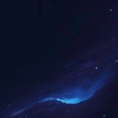
通道
门禁系统
消费系统
巡更系统
智能充电桩
智能门锁
酒店锁
信息发布系统
远程会议系统
LED显示器