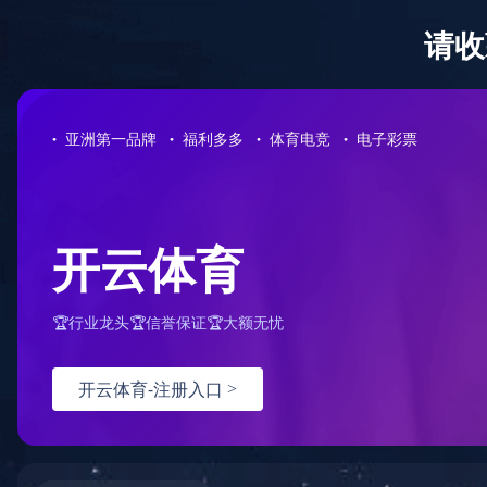
开云体育
150 8598 8761
开云体育·开云官方网站-开云体育(中国)
关于我们
公司简介
开云体育
荣誉资质
产品中心
智能安防领域
信息发布系统
远程会议系统
LED显示屏
案例展示
新闻资讯
开云体育
开云体育·开云官方网站-开云体育(中国)
通知公
服务中心
服务理念
售后服务
解决方案