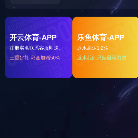
联系方式
在线留言
PREV

NEXT

您现在的位置：
开云体育·开云官方网站-开云体育(中国)
/
产品中心
/
智能安防领域
/
通道
分类出来


智能安防领域

智能停车系统