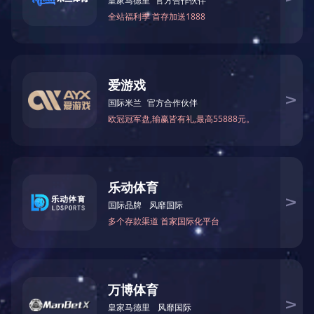
人才理念
招聘信息
联系我们

联系方式
在线留言
PREV

NEXT

您现在的位置：
开云体育·开云官方网站-开云体育(中国)
/
产品中心
/
智能安防领域
分类出来


智能安防领域

智能停车系统