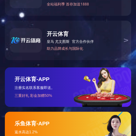
通道
门禁系统
消费系统
巡更系统
智能充电桩
智能门锁
酒店锁
信息发布系统
远程会议系统
LED显示器