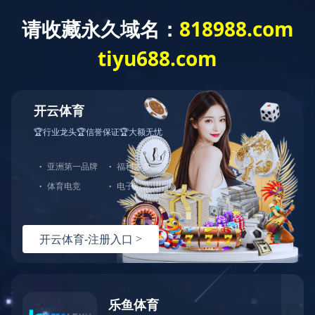
开云体育
150 8598 8761
开云体育·开云官方网站-开云体育(中国)
关于我们
公司简介
开云体育
荣誉资质
产品中心
智能安防领域
信息发布系统
远程会议系统
LED显示屏
案例展示
新闻资讯
开云体育
开云体育·开云官方网站-开云体育(中国)
通知
公告
服务中心
服务理念
售后服务