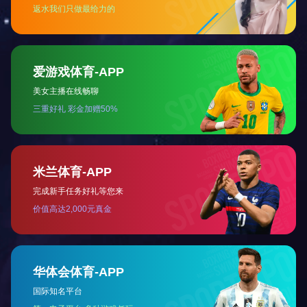
速通门系列
翼闸系列
动态人脸识别系统
双门转闸系列
平移闸系列
升降柱系列
巡更系列
巡更系列
门禁考勤一体机
门禁考勤一体机