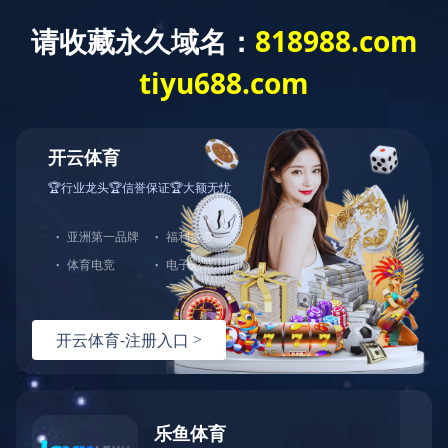
开云体育
150 8598 8761
开云体育·开云官方网站-开云体育(中国)
关于我们
公司简介
开云体育
荣誉资质
产品中心
智能安防领域
信息发布系统
远程会议系统
LED显示屏
案例展示
新闻资讯
开云体育
开云体育·开云官方网站-开云体育(中国)
通知
公告
服务中心
服务理念
售后服务