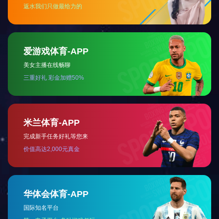
【概要描述】
分类：
一卡通案例
作者：
来源：
发布时间：
2020-04-08 11:27
访问量：
详情
上一个
:
深圳大运会
下一个
:
广州亚运会
上一个
:
深圳大运会
下一个
:
广州亚运会
CONTACT INFORMATION
联系方式
贵州省贵阳市观山湖区观山西路乾图中心广场A栋一单元17—4
15085988761
18984065526