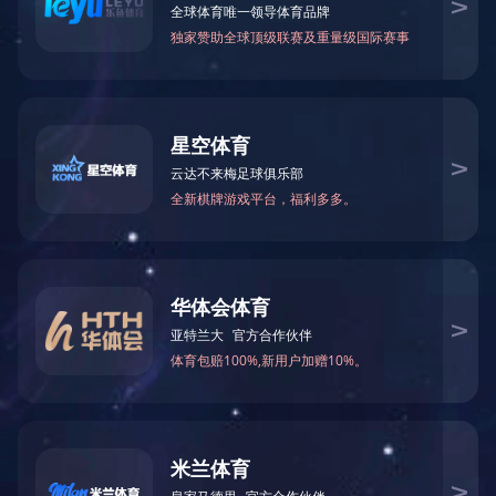
解决方案
人才招聘
人才理念
招聘信息
联系我们
联系方式
在线留言

导航
开云体育·开云官方网站-开云体育(中国)
关于我们

公司简介
开云体育
荣誉资质
产品中心

智能安防领域
信息发布系统
远程会议系统
LED显示屏
案例展示
新闻资讯

开云体育
开云体育·开云官方网站-开云体育(中国)
通知
公告
服务中心

服务理念
售后服务
解决方案
人才招聘
