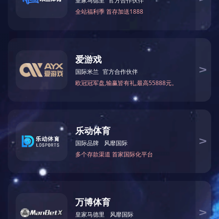
人才理念
招聘信息
联系我们

联系方式
在线留言
PREV

NEXT

您现在的位置：
开云体育·开云官方网站-开云体育(中国)
/
案例展示
/
一卡通案例
/
上海世界博览会
资讯分类


上海世界博览会